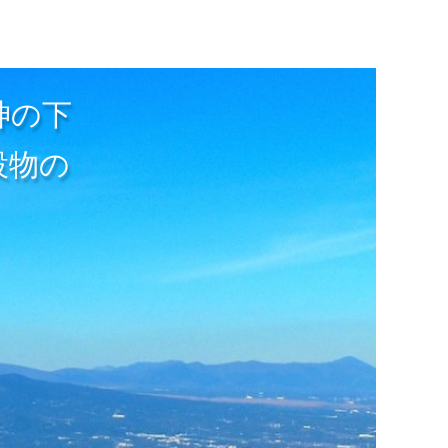
神の下
設物の